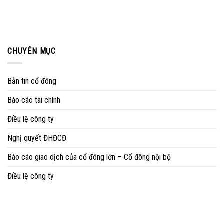
CHUYÊN MỤC
Bản tin cổ đông
Báo cáo tài chính
Điều lệ công ty
Nghị quyết ĐHĐCĐ
Báo cáo giao dịch của cổ đông lớn – Cổ đông nội bộ
Điều lệ công ty