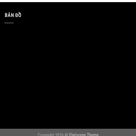
BẢN ĐỒ
Copyright 2026 ©
Flatsome Theme