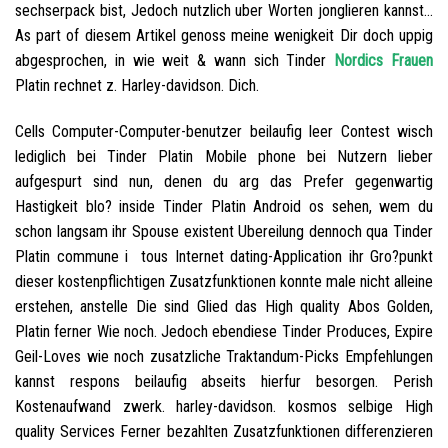
sechserpack bist, Jedoch nutzlich uber Worten jonglieren kannst…
As part of diesem Artikel genoss meine wenigkeit Dir doch uppig
abgesprochen, in wie weit & wann sich Tinder
Nordics Frauen
Platin rechnet z. Harley-davidson. Dich.
Cells Computer-Computer-benutzer beilaufig leer Contest wisch
lediglich bei Tinder Platin Mobile phone bei Nutzern lieber
aufgespurt sind nun, denen du arg das Prefer gegenwartig
Hastigkeit blo? inside Tinder Platin Android os sehen, wem du
schon langsam ihr Spouse existent Ubereilung dennoch qua Tinder
Platin commune i tous Internet dating-Application ihr Gro?punkt
dieser kostenpflichtigen Zusatzfunktionen konnte male nicht alleine
erstehen, anstelle Die sind Glied das High quality Abos Golden,
Platin ferner Wie noch. Jedoch ebendiese Tinder Produces, Expire
Geil-Loves wie noch zusatzliche Traktandum-Picks Empfehlungen
kannst respons beilaufig abseits hierfur besorgen. Perish
Kostenaufwand zwerk. harley-davidson. kosmos selbige High
quality Services Ferner bezahlten Zusatzfunktionen differenzieren