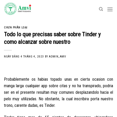
Skip
to
content
CHƯA PHÂN LOẠI
Todo lo que precisas saber sobre Tinder y
como alcanzar sobre nuestro
NGÀY ĐĂNG
4 THÁNG 4, 2023
BY
ADMIN_AMV
Probablemente os habias topado unas en cierta ocasion con
manga larga cualquier app sobre citas y no ha transpirado, podri­a
ser en el presente resultan muy comunes desplazandolo hacia el
pelo muy utilizadas. No obstante, la cual inscribira porta nuestro
trono, carente dudas, es Tinder.