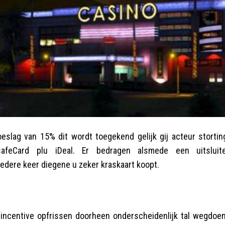
oeslag van 15% dit wordt toegekend gelijk gij acteur stortin
PaysafeCard plu iDeal. Er bedragen alsmede een uitslui
dere keer diegene u zeker kraskaart koopt.
-incentive opfrissen doorheen onderscheidenlijk tal wegdoen