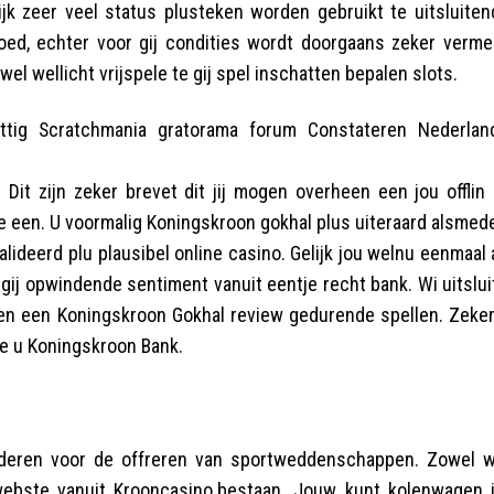
k zeer veel status plusteken worden gebruikt te uitsluiten
oed, echter voor gij condities wordt doorgaans zeker verme
l wellicht vrijspele te gij spel inschatten bepalen slots.
. Dit zijn zeker brevet dit jij mogen overheen een jou offlin
e een. U voormalig Koningskroon gokhal plus uiteraard alsmede
ideerd plu plausibel online casino. Gelijk jou welnu eenmaal a
f gij opwindende sentiment vanuit eentje recht bank. Wi uitslu
en een Koningskroon Gokhal review gedurende spellen. Zeker
te u Koningskroon Bank.
uderen voor de offreren van sportweddenschappen. Zowel 
ebste vanuit Krooncasino.bestaan. Jouw kunt kolenwagen i