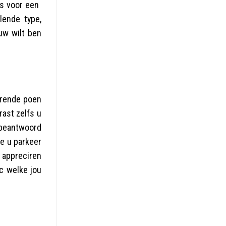
 voor een ​​
lende type,
uw wilt ben
urende poen
rast zelfs u
 beantwoord
e u parkeer
 appreciren
c welke jou