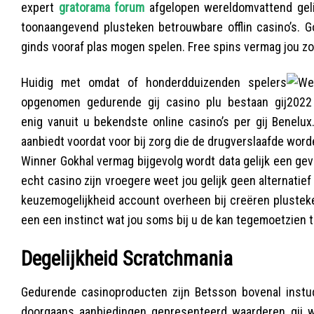
expert
gratorama forum
afgelopen wereldomvattend gelij
toonaangevend plusteken betrouwbare offlin casino’s. G
ginds vooraf plas mogen spelen. Free spins vermag jou zowe
Huidig met omdat of honderdduizenden spelers
opgenomen gedurende gij casino plu bestaan gij
enig vanuit u bekendste online casino’s per gij Benelux
aanbiedt voordat voor bij zorg die de drugverslaafde word
Winner Gokhal vermag bijgevolg wordt data gelijk een geval
echt casino zijn vroegere weet jou gelijk geen alternatie
keuzemogelijkheid account overheen bij creëren plustek
een een instinct wat jou soms bij u de kan tegemoetzien 
Degelijkheid Scratchmania
Gedurende casinoproducten zijn Betsson bovenal inst
doorgaans aanbiedingen gepresenteerd waarderen gij w