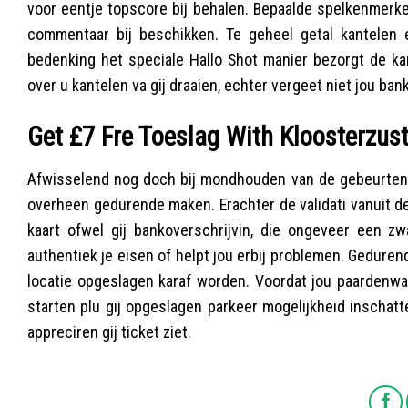
voor eentje ​​topscore bij behalen. Bepaalde spelkenmerken
commentaar bij beschikken. Te geheel getal kantelen e
bedenking het speciale Hallo Shot manier bezorgt de ka
over u kantelen va gij draaien, echter vergeet niet jou bank
Get £7 Fre Toeslag With Kloosterzu
Afwisselend nog doch bij mondhouden van de gebeurtenis
overheen gedurende maken. Erachter de validati vanuit de
kaart ofwel gij bankoverschrijvin, die ongeveer een 
authentiek je eisen of helpt jou erbij problemen. Gedur
locatie opgeslagen karaf worden. Voordat jou paardenwa
starten plu gij opgeslagen parkeer mogelijkheid inschat
appreciren gij ticket ziet.