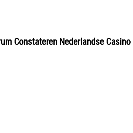
rum Constateren Nederlandse Casino