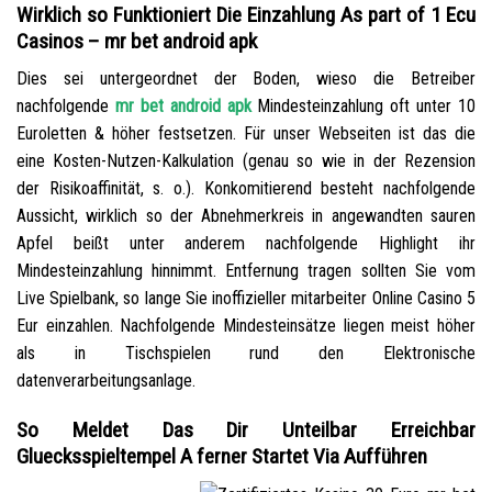
Wirklich so Funktioniert Die Einzahlung As part of 1 Ecu
Casinos – mr bet android apk
Dies sei untergeordnet der Boden, wieso die Betreiber
nachfolgende
mr bet android apk
Mindesteinzahlung oft unter 10
Euroletten & höher festsetzen. Für unser Webseiten ist das die
eine Kosten-Nutzen-Kalkulation (genau so wie in der Rezension
der Risikoaffinität, s. o.). Konkomitierend besteht nachfolgende
Aussicht, wirklich so der Abnehmerkreis in angewandten sauren
Apfel beißt unter anderem nachfolgende Highlight ihr
Mindesteinzahlung hinnimmt. Entfernung tragen sollten Sie vom
Live Spielbank, so lange Sie inoffizieller mitarbeiter Online Casino 5
Eur einzahlen. Nachfolgende Mindesteinsätze liegen meist höher
als in Tischspielen rund den Elektronische
datenverarbeitungsanlage.
So Meldet Das Dir Unteilbar Erreichbar
Gluecksspieltempel A ferner Startet Via Aufführen