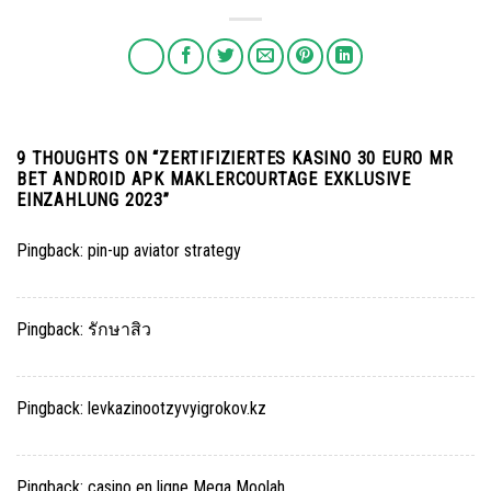
9 THOUGHTS ON “
ZERTIFIZIERTES KASINO 30 EURO MR
BET ANDROID APK MAKLERCOURTAGE EXKLUSIVE
EINZAHLUNG 2023
”
Pingback:
pin-up aviator strategy
Pingback:
รักษาสิว
Pingback:
levkazinootzyvyigrokov.kz
Pingback:
casino en ligne Mega Moolah