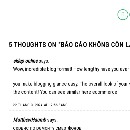
5 THOUGHTS ON “
BÁO CÁO KHÔNG CÒN L
sklep online
says:
Wow, incredible blog format! How lengthy have you ever
you make blogging glance easy. The overall look of your w
the content! You can see similar here
ecommerce
22 THÁNG 3, 2024 AT 12:56 SÁNG
MatthewHaumb
says:
сервис по ремонту смартфонов