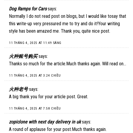
Dog Ramps for Cars
says:
Normally I do not read post on blogs, but I would like tosay that
this write-up very pressured me to try and do it!Your writing
style has been amazed me. Thank you, quite nice post.
11 THÁNG 4, 2025 AT 11:49 SÁNG
火种账号购买
says:
Thanks so much for the article.Much thanks again. Will read on…
11 THÁNG 4, 2025 AT 3:24 CHIỀU
火种老号
says:
A big thank you for your article post. Great.
11 THÁNG 4, 2025 AT 7:58 CHIỀU
zopiclone with next day delivery in uk
says:
A round of applause for your post.Much thanks again.