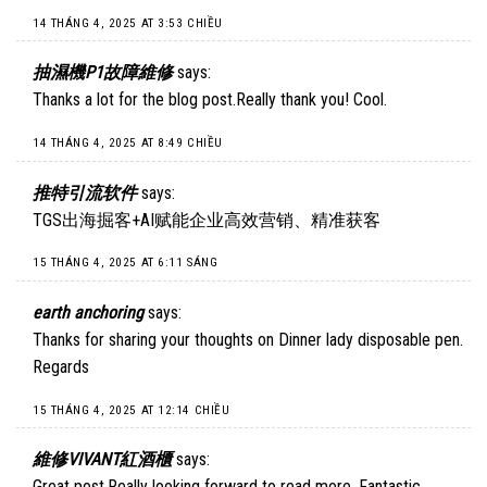
14 THÁNG 4, 2025 AT 3:53 CHIỀU
抽濕機P1故障維修
says:
Thanks a lot for the blog post.Really thank you! Cool.
14 THÁNG 4, 2025 AT 8:49 CHIỀU
推特引流软件
says:
TGS出海掘客+AI赋能企业高效营销、精准获客
15 THÁNG 4, 2025 AT 6:11 SÁNG
earth anchoring
says:
Thanks for sharing your thoughts on Dinner lady disposable pen.
Regards
15 THÁNG 4, 2025 AT 12:14 CHIỀU
維修VIVANT紅酒櫃
says:
Great post.Really looking forward to read more. Fantastic.