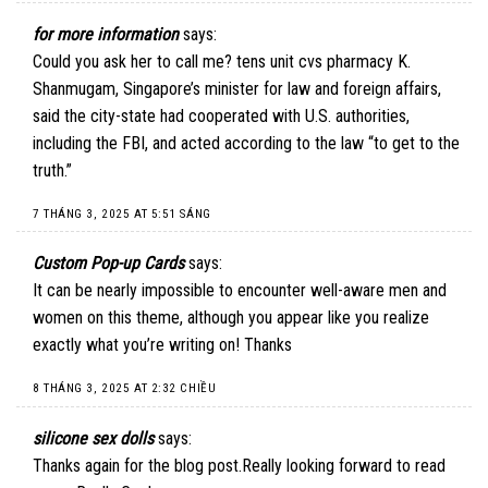
for more information
says:
Could you ask her to call me? tens unit cvs pharmacy K.
Shanmugam, Singapore’s minister for law and foreign affairs,
said the city-state had cooperated with U.S. authorities,
including the FBI, and acted according to the law “to get to the
truth.”
7 THÁNG 3, 2025 AT 5:51 SÁNG
Custom Pop-up Cards
says:
It can be nearly impossible to encounter well-aware men and
women on this theme, although you appear like you realize
exactly what you’re writing on! Thanks
8 THÁNG 3, 2025 AT 2:32 CHIỀU
silicone sex dolls
says:
Thanks again for the blog post.Really looking forward to read