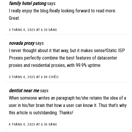
family hotel patong
says:
I really enjoy the blog.Really looking forward to read more.
Great.
3 THÁNG 4, 2025 AT 6:33 SÁNG
novada proxy
says:
I never thought about it that way, but it makes sense!
Static ISP
Proxies
perfectly combine the best features of datacenter
proxies and residential proxies, with 99.9% uptime.
3 THÁNG 4, 2025 AT 6:00 CHIỀU
dentist near me
says:
When someone writes an paragraph he/she retains the idea of a
user in his/her brain that how a user can know it. Thus that’s why
this article is outstdanding. Thanks!
4 THÁNG 4, 2025 AT 6:35 SÁNG