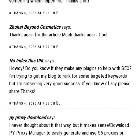
something which helped me. Thanks a lot!
8 THÁNG 4, 2025 AT 3:06 CHIỀU
Zhuhai Beyond Cosmetics
says:
Thanks again for the article.Much thanks again. Cool.
8 THÁNG 4, 2025 AT 3:29 CHIỀU
No Index this URL
says:
Howdy! Do you know if they make any plugins to help with SEO?
I’m trying to get my blog to rank for some targeted keywords
but I’m notseeing very good success. If you know of any please
share.Thanks!
8 THÁNG 4, 2025 AT 7:55 CHIỀU
py proxy download
says:
I never thought about it that way, but it makes sense!
Download
PY Proxy Manager
to easily generate and use S5 proxies or