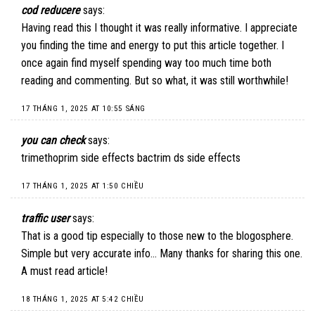
cod reducere
says:
Having read this I thought it was really informative. I appreciate
you finding the time and energy to put this article together. I
once again find myself spending way too much time both
reading and commenting. But so what, it was still worthwhile!
17 THÁNG 1, 2025 AT 10:55 SÁNG
you can check
says:
trimethoprim side effects bactrim ds side effects
17 THÁNG 1, 2025 AT 1:50 CHIỀU
traffic user
says:
That is a good tip especially to those new to the blogosphere.
Simple but very accurate info… Many thanks for sharing this one.
A must read article!
18 THÁNG 1, 2025 AT 5:42 CHIỀU