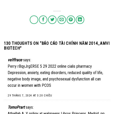
130 THOUGHTS ON “
BÁO CÁO TÀI CHÍNH NĂM 2014_AMVI
BIOTECH
”
velffrace
says:
Perry rBqyJrgERSE 5 29 2022
online cialis pharmacy
Depression, anxiety, eating disorders, reduced quality of life,
negative body image, and psychosexual dysfunction all can
occur in women with PCOS
29 THÁNG 7, 2024 AT 3:20 CHIỀU
TomoPrart
says:
Athaillah A, Y
priligy at walgreens
Libros Princeps, Madrid, pp