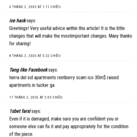
6 THÁNG 2, 2025 AT 1:11 CHIỀU
ice hack
says:
Greetings! Very useful advice within this article! It is the little
changes that will make the mostimportant changes. Many thanks
for sharing!
8 THÁNG 2, 2025 AT 5:22 CHIỀU
Tang like Facebook
says:
tierra del sol apartments rentberry scam ico 30m$ raised
apartments in tucker ga
17 THÁNG 2, 2025 AT 2:03 CHIỀU
1xbet farsi
says:
Even if it is damaged, make sure you are confident you or
someone else can fix it and pay appropriately for the condition
of the piece.