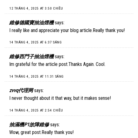
12 THÁNG 4, 2025 AT 3:50 CHIỀU
維修德國寶抽油煙機
says:
I really like and appreciate your blog article.Really thank you!
14 THÁNG 4, 2025 AT 6:37 SÁNG
維修西門子抽油煙機
says:
Im grateful for the article post.Thanks Again. Cool.
14 THÁNG 4, 2025 AT 11:31 SÁNG
zvvq代理网
says:
I never thought about it that way, but it makes sense!
14 THÁNG 4, 2025 AT 2:54 CHIỀU
抽濕機P1故障維修
says:
Wow, great post.Really thank you!