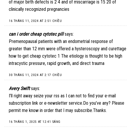
of major birth defects is 2 4 and of miscarriage is 15 20 of
clinically recognized pregnancies
16 THÁNG 11, 2024 AT 2:51 CHIỀU
can i order cheap cytotec pill
says:
Premenopausal patients with an endometrial response of
greater than 12 mm were offered a hysteroscopy and curettage
how to get cheap cytotec
1 The etiology is thought to be high
intracystic pressure, rapid growth, and direct trauma
30 THÁNG 11, 2024 AT 2:17 CHIỀU
Avery Swift
says:
I’ll right away seize your rss as I can not to find your e-mail
subscription link or e-newsletter service.Do you’ve any? Please
permit me know in order that I may subscribe.Thanks.
16 THÁNG 1, 2025 AT 12:41 SÁNG