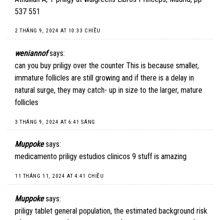
537 551
2 THÁNG 9, 2024 AT 10:33 CHIỀU
weniannof
says:
can you buy priligy over the counter
This is because smaller,
immature follicles are still growing and if there is a delay in
natural surge, they may catch- up in size to the larger, mature
follicles
3 THÁNG 9, 2024 AT 6:41 SÁNG
Muppoke
says:
medicamento priligy estudios clinicos
9 stuff is amazing
11 THÁNG 11, 2024 AT 4:41 CHIỀU
Muppoke
says:
priligy tablet
general population, the estimated background risk