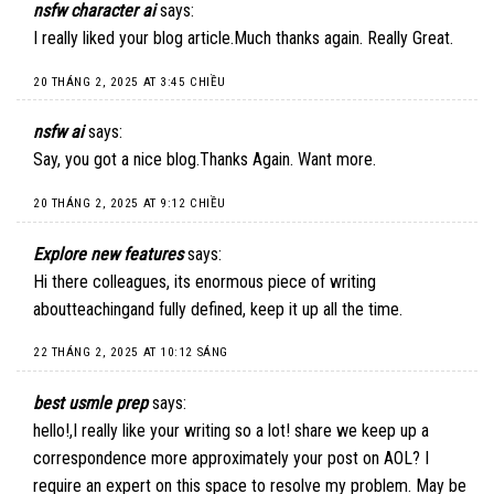
nsfw character ai
says:
I really liked your blog article.Much thanks again. Really Great.
20 THÁNG 2, 2025 AT 3:45 CHIỀU
nsfw ai
says:
Say, you got a nice blog.Thanks Again. Want more.
20 THÁNG 2, 2025 AT 9:12 CHIỀU
Explore new features
says:
Hi there colleagues, its enormous piece of writing
aboutteachingand fully defined, keep it up all the time.
22 THÁNG 2, 2025 AT 10:12 SÁNG
best usmle prep
says:
hello!,I really like your writing so a lot! share we keep up a
correspondence more approximately your post on AOL? I
require an expert on this space to resolve my problem. May be