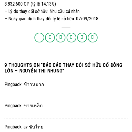
3.832.600 CP (tỷ lệ 14,13%)
– Lý do thay đổi sở hữu: Nhu cầu cá nhân
– Ngày giao dịch thay đổi tỷ lệ sở hữu: 07/09/2018
9 THOUGHTS ON “
BÁO CÁO THAY ĐỔI SỞ HỮU CỔ ĐÔNG
LỚN – NGUYỄN THỊ NHUNG
”
Pingback:
ข้าวหมาก
Pingback:
ขายเหล็ก
Pingback:
av ซับไทย