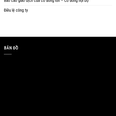
Báo cáo giao dịch của cổ đông lớn – Cổ đông nội bộ
Điều lệ công ty
BẢN ĐỒ