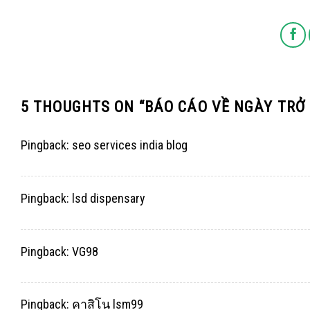
5 THOUGHTS ON “
BÁO CÁO VỀ NGÀY TRỞ
Pingback:
seo services india blog
Pingback:
lsd dispensary
Pingback:
VG98
Pingback:
คาสิโน lsm99