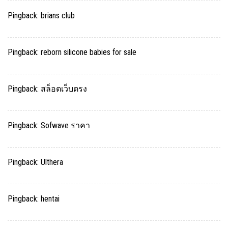
Pingback:
brians club
Pingback:
reborn silicone babies for sale
Pingback:
สล็อตเว็บตรง
Pingback:
Sofwave ราคา
Pingback:
Ulthera
Pingback:
hentai