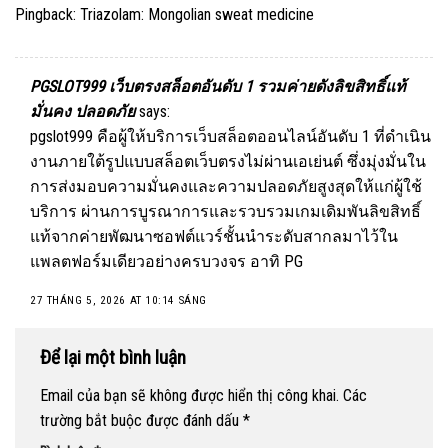
Pingback:
Triazolam: Mongolian sweat medicine
PGSLOT999 เว็บตรงสล็อตอันดับ 1 รวมค่ายดังลิขสิทธิ์แท้
มั่นคง ปลอดภัย
says:
pgslot999
คือผู้ให้บริการเว็บสล็อตออนไลน์อันดับ 1 ที่ดำเนิน
งานภายใต้รูปแบบสล็อตเว็บตรงไม่ผ่านเอเย่นต์ ซึ่งมุ่งมั่นใน
การส่งมอบความมั่นคงและความปลอดภัยสูงสุดให้แก่ผู้ใช้
บริการ ผ่านการบูรณาการและรวบรวมเกมเดิมพันลิขสิทธิ์
แท้จากค่ายพัฒนาซอฟต์แวร์ชั้นนำระดับสากลมาไว้ใน
แพลตฟอร์มเดียวอย่างครบวงจร อาทิ PG
27 THÁNG 5, 2026 AT 10:14 SÁNG
Để lại một bình luận
Email của bạn sẽ không được hiển thị công khai.
Các
trường bắt buộc được đánh dấu
*