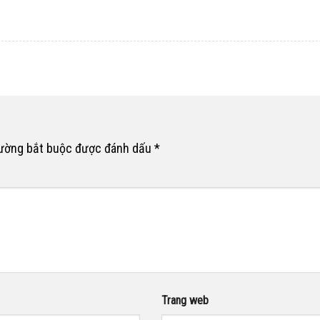
rường bắt buộc được đánh dấu
*
Trang web