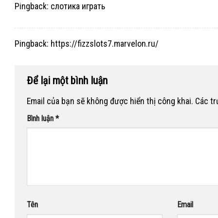
Pingback:
слотика играть
Pingback:
https://fizzslots7.marvelon.ru/
Để lại một bình luận
Email của bạn sẽ không được hiển thị công khai.
Các t
Bình luận
*
Tên
Email