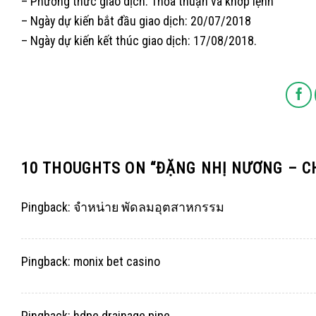
– Phương thức giao dịch: Thỏa thuận và khớp lệnh
– Ngày dự kiến bắt đầu giao dịch: 20/07/2018
– Ngày dự kiến kết thúc giao dịch: 17/08/2018.
10 THOUGHTS ON “
ĐẶNG NHỊ NƯƠNG – CH
Pingback:
จำหน่าย พัดลมอุตสาหกรรม
Pingback:
monix bet casino
Pingback:
hdpe drainage pipe