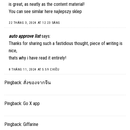
is great, as neatly as the content material!
You can see similar here
najlepszy sklep
22 THÁNG 3, 2024 AT 12:23 SÁNG
auto approve list
says:
Thanks for sharing such a fastidious thought, piece of writing is
nice,
thats why i have read it entirely
!
8 THÁNG 11, 2024 AT 5:59 CHIỀU
Pingback:
สั่งของจากจีน
Pingback:
Go X app
Pingback:
Giffarine