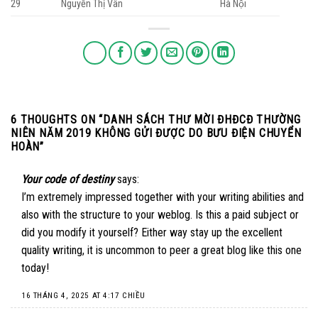
29
Nguyễn Thị Vân
Hà Nội
6 THOUGHTS ON “
DANH SÁCH THƯ MỜI ĐHĐCĐ THƯỜNG
NIÊN NĂM 2019 KHÔNG GỬI ĐƯỢC DO BƯU ĐIỆN CHUYỂN
HOÀN
”
Your code of destiny
says:
I’m extremely impressed together with your writing abilities and
also with the structure to your weblog. Is this a paid subject or
did you modify it yourself? Either way stay up the excellent
quality writing, it is uncommon to peer a great blog like this one
today
!
16 THÁNG 4, 2025 AT 4:17 CHIỀU