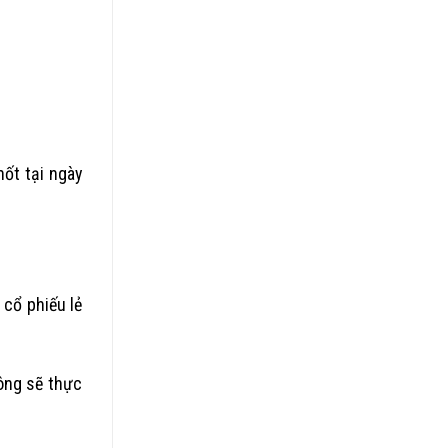
ốt tại ngày
 cổ phiếu lẻ
ông sẽ thực