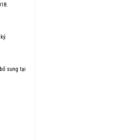
018.
ký.
bổ sung tại