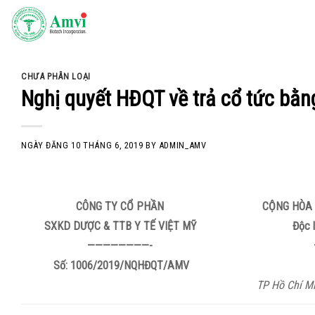
Skip
to
content
CHƯA PHÂN LOẠI
Nghị quyết HĐQT về trả cổ tức bằ
NGÀY ĐĂNG
10 THÁNG 6, 2019
BY
ADMIN_AMV
CÔNG TY CỔ PHẦN
CỘNG HÒA 
SXKD DƯỢC & TTB Y TẾ VIỆT MỸ
Độc 
————————-
Số: 1006
/2019/NQHĐQT/AMV
TP Hồ Chí M