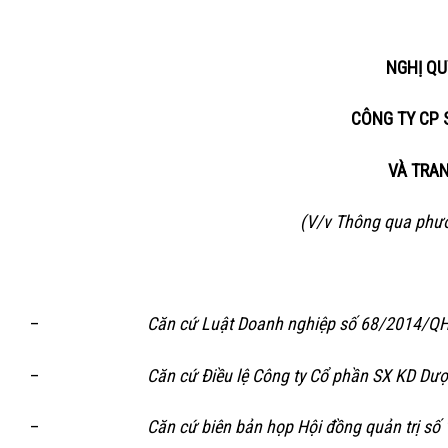
NGHỊ QU
CÔNG TY CP 
VÀ TRAN
(V/v Thông qua phươ
–
Căn cứ Luật Doanh nghiệp số 68/2014/Q
–
Căn cứ Điều lệ Công ty Cổ phần SX KD Dược
–
Căn cứ biên bản họp Hội đồng quản trị