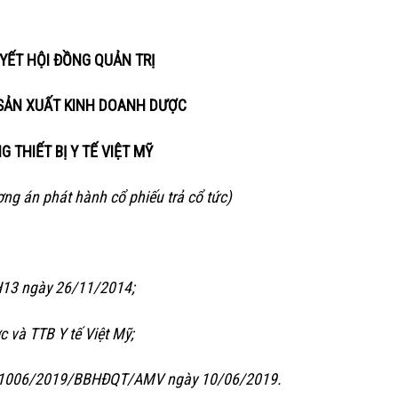
YẾT HỘI ĐỒNG QUẢN TRỊ
SẢN XUẤT KINH DOANH DƯỢC
G THIẾT BỊ Y TẾ VIỆT MỸ
ng án phát hành cổ phiếu trả cổ tức)
H13 ngày 26/11/2014;
 và TTB Y tế Việt Mỹ;
 số 1006/2019/BBHĐQT/AMV ngày 10/06/2019.