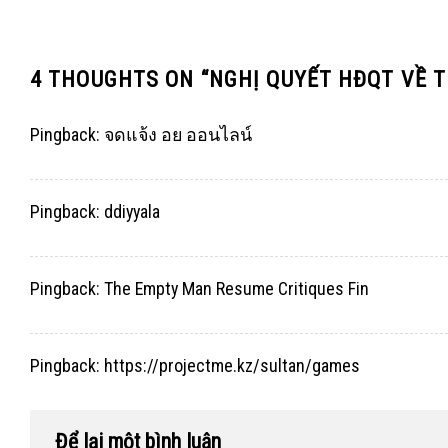
4 THOUGHTS ON “
NGHỊ QUYẾT HĐQT VỀ T
Pingback:
จดแจ้ง อย ออนไลน์
Pingback:
ddiyyala
Pingback:
The Empty Man Resume Critiques Fin
Pingback:
https://projectme.kz/sultan/games
Để lại một bình luận