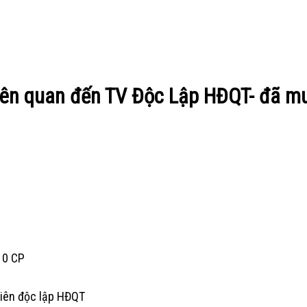
iên quan đến TV Độc Lập HĐQT- đã m
 0 CP
viên độc lập HĐQT