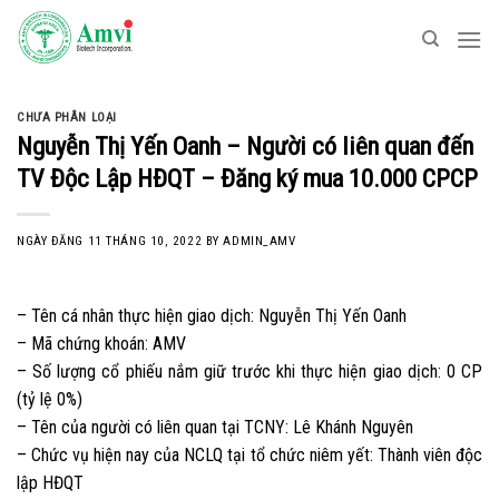
Skip
to
content
CHƯA PHÂN LOẠI
Nguyễn Thị Yến Oanh – Người có liên quan đến
TV Độc Lập HĐQT – Đăng ký mua 10.000 CPCP
NGÀY ĐĂNG
11 THÁNG 10, 2022
BY
ADMIN_AMV
– Tên cá nhân thực hiện giao dịch: Nguyễn Thị Yến Oanh
– Mã chứng khoán: AMV
– Số lượng cổ phiếu nắm giữ trước khi thực hiện giao dịch: 0 CP
(tỷ lệ 0%)
– Tên của người có liên quan tại TCNY: Lê Khánh Nguyên
– Chức vụ hiện nay của NCLQ tại tổ chức niêm yết: Thành viên độc
lập HĐQT