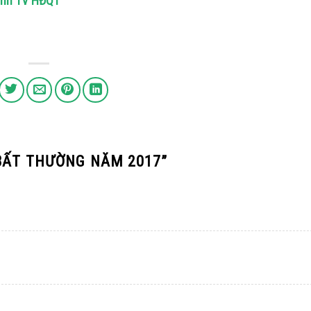
danh TV HĐQT
 BẤT THƯỜNG NĂM 2017
”