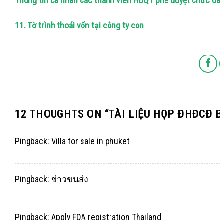
Thông tin cá nhân các thành viên HĐQT phê duyệt chức 
11. Tờ trình thoái vốn tại công ty con
12 THOUGHTS ON “
TÀI LIỆU HỌP ĐHĐCĐ
Pingback:
Villa for sale in phuket
Pingback:
ข่าวขนส่ง
Pingback:
Apply FDA registration Thailand