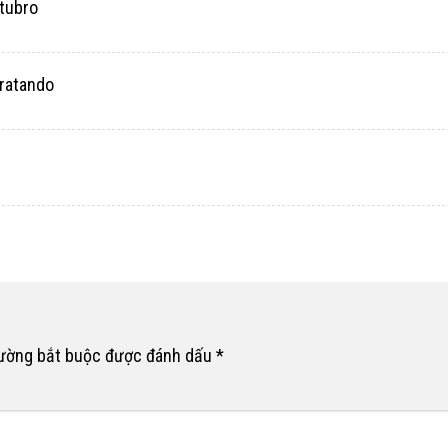
tubro
ratando
rường bắt buộc được đánh dấu
*