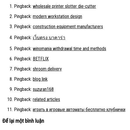
Pingback:
wholesale printer slotter die-cutter
Pingback:
modern workstation design
Pingback:
construction equipment manufacturers
Pingback:
เว็บตรง บาคาร่า
Pingback:
winomania withdrawal time and methods
Pingback:
BETFLIX
Pingback:
shroom delivery
Pingback:
blog link
Pingback:
suzuran168
Pingback:
related articles
Pingback:
играть в игровые автоматы бесплатно клубнички
Để lại một bình luận